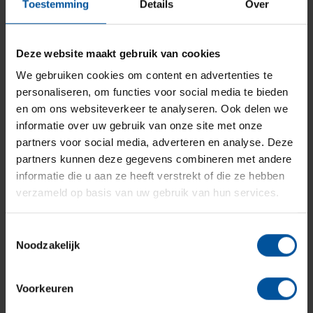
Uitgangspunt bij de pensioenfondsen is dat
Toestemming
Details
Over
de risico's gedeeld worden door alle
deelnemers, de collectiviteit. Je kunt denken
aan bijvoorbeeld: aan...
Deze website maakt gebruik van cookies
We gebruiken cookies om content en advertenties te
Lees verder
personaliseren, om functies voor social media te bieden
en om ons websiteverkeer te analyseren. Ook delen we
informatie over uw gebruik van onze site met onze
partners voor social media, adverteren en analyse. Deze
partners kunnen deze gegevens combineren met andere
informatie die u aan ze heeft verstrekt of die ze hebben
verzameld op basis van uw gebruik van hun services.
Actieve deelnemers, slapers en
gepensioneerden
Toestemmingsselectie
De meeste werknemers die pensioen
Noodzakelijk
opbouwen doen dat bij een pensioenfonds.
Wie pensioen opbouwt, is een 'actieve
Voorkeuren
deelnemer'. Deelnemers die nog niet m...