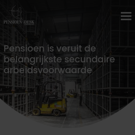
Werkgever
Pensioen is veruit de
Ondernemer
belangrijkste secundaire
arbeidsvoorwaarde
Werknemer
Uitkeringen
Contact
Service