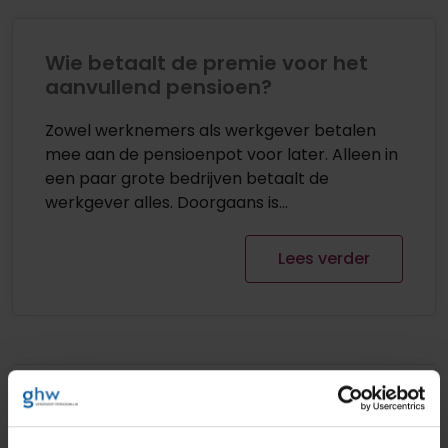
Wie betaalt de premie voor het
aanvullend pensioen?
Zowel werknemers als werkgever betalen
mee aan de pensioenpot voor later. Alleen in
een paar grote bedrijven betaalt de
werkgever alles. Doorgaans is...
Lees verder
Risicodeling bij collectiviteiten