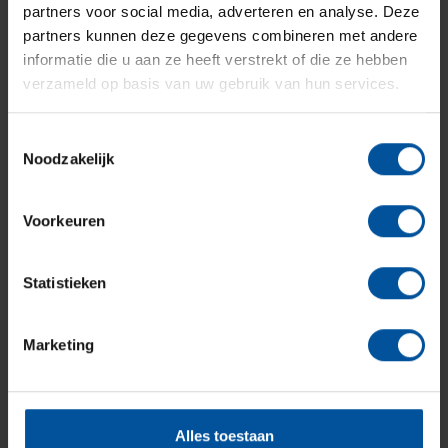
Pagina delen:
partners voor social media, adverteren en analyse. Deze
partners kunnen deze gegevens combineren met andere
informatie die u aan ze heeft verstrekt of die ze hebben
verzameld op basis van uw gebruik van hun services.
Maak een afspraak
Toestemmingsselectie
Noodzakelijk
Maak hier een afspraak!
Voorkeuren
Statistieken
Marketing
Pensioendesk Nijmegen
Takenhofplein 3
Alles toestaan