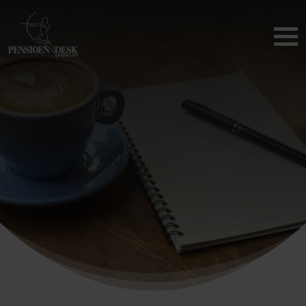
Werkgever
Ondernemer
Werknemer
Uitkeringen
Contact
Service